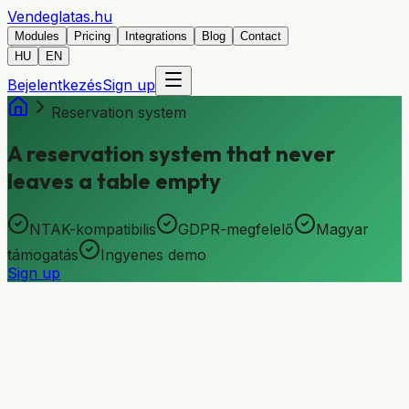
Vendeglatas
.hu
Modules
Pricing
Integrations
Blog
Contact
HU
EN
Bejelentkezés
Sign up
Reservation system
A reservation system that never
leaves a table empty
NTAK-kompatibilis
GDPR-megfelelő
Magyar
támogatás
Ingyenes demo
Sign up