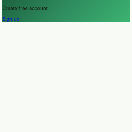
Create free account
Sign up
Modules
Pricing
Integrations
AI Assistant
Hotels
Apartments
Restaurants
Cafes
Wellness