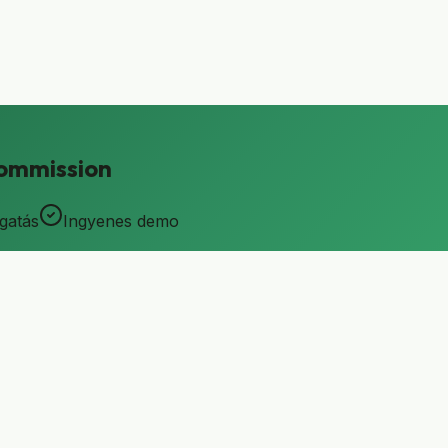
commission
gatás
Ingyenes demo