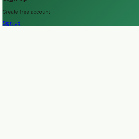
Create free account
Sign up
Modules
Pricing
Integrations
AI Assistant
Hotels
Apartments
Restaurants
Cafes
Wellness