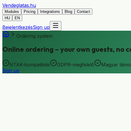
Vendeglatas
.hu
Modules
Pricing
Integrations
Blog
Contact
HU
EN
Bejelentkezés
Sign up
Ordering system
Online ordering – your own guests, no 
NTAK-kompatibilis
GDPR-megfelelő
Magyar támo
Sign up