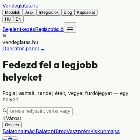
Vendeglatas
.hu
Modulok
Árak
Integrációk
Blog
Kapcsolat
HU
EN
Bejelentkezés
Regisztráció
vendeglatas.hu
Operátor panel →
Fedezd fel
a legjobb
helyeket
Foglalj asztalt, rendelj ételt, vegyél fürdőjegyet — egy
helyen.
Város:
Összes
Balatonalmádi
Balatonfüred
Veszprém
Kiskunmajsa