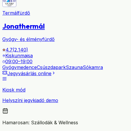
Termálfürdő
Jonathermál
Gyógy- és élményfürdő
4.7
(
2,140
)
Kiskunmajsa
09:00–19:00
Gyógymedence
Csúszdapark
Szauna
Sókamra
Jegyvásárlás online
Kiosk mód
Helyszíni jegykiadó demo
Hamarosan: Szállodák & Wellness