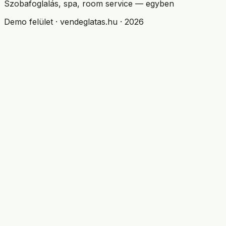
Szobafoglalás, spa, room service — egyben
Demo felület · vendeglatas.hu · 2026
Modulok
Árak
Integrációk
AI asszisztens
Hotelek
Apartmanok
Éttermek
Kávézók
Wellness