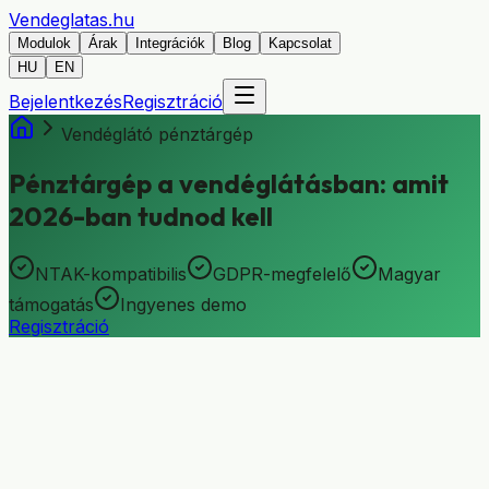
Vendeglatas
.hu
Modulok
Árak
Integrációk
Blog
Kapcsolat
HU
EN
Bejelentkezés
Regisztráció
Vendéglátó pénztárgép
Pénztárgép a vendéglátásban: amit
2026-ban tudnod kell
NTAK-kompatibilis
GDPR-megfelelő
Magyar
támogatás
Ingyenes demo
Regisztráció